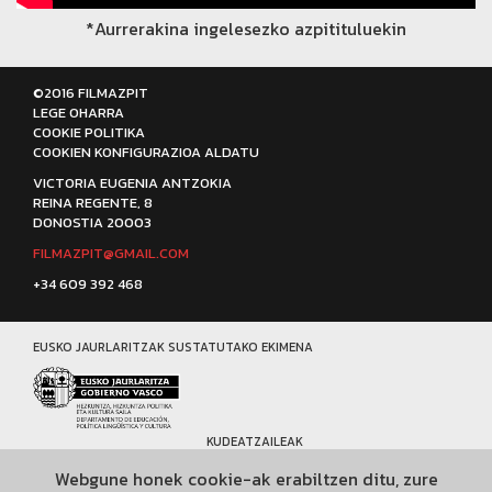
*Aurrerakina ingelesezko azpitituluekin
©2016 FILMAZPIT
LEGE OHARRA
COOKIE POLITIKA
COOKIEN KONFIGURAZIOA ALDATU
VICTORIA EUGENIA ANTZOKIA
REINA REGENTE, 8
DONOSTIA 20003
FILMAZPIT@GMAIL.COM
+34 609 392 468
EUSKO JAURLARITZAK SUSTATUTAKO EKIMENA
KUDEATZAILEAK
Webgune honek cookie-ak erabiltzen ditu, zure