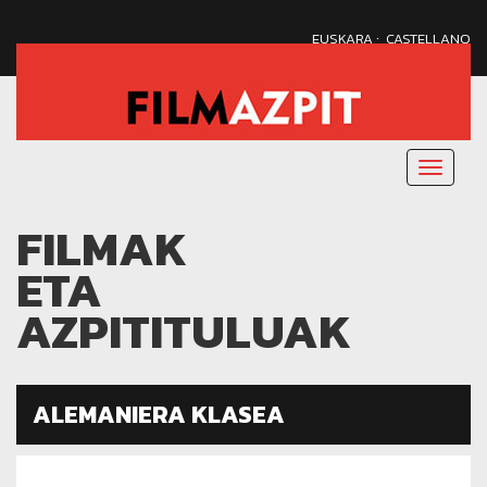
·
EUSKARA
CASTELLANO
Menu
nagusi
FILMAK
ETA
AZPITITULUAK
ALEMANIERA KLASEA