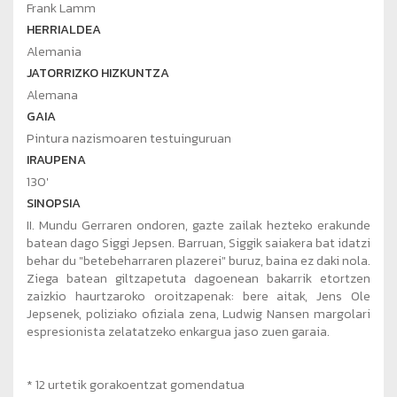
Frank Lamm
HERRIALDEA
Alemania
JATORRIZKO HIZKUNTZA
Alemana
GAIA
Pintura nazismoaren testuinguruan
IRAUPENA
130'
SINOPSIA
II. Mundu Gerraren ondoren, gazte zailak hezteko erakunde
batean dago Siggi Jepsen. Barruan, Siggik saiakera bat idatzi
behar du "betebeharraren plazerei" buruz, baina ez daki nola.
Ziega batean giltzapetuta dagoenean bakarrik etortzen
zaizkio haurtzaroko oroitzapenak: bere aitak, Jens Ole
Jepsenek, poliziako ofiziala zena, Ludwig Nansen margolari
espresionista zelatatzeko enkargua jaso zuen garaia.
*
12 urtetik gorakoentzat gomendatua