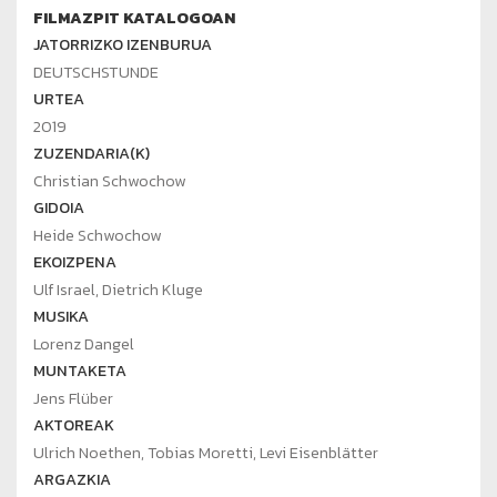
FILMAZPIT KATALOGOAN
JATORRIZKO IZENBURUA
DEUTSCHSTUNDE
URTEA
2019
ZUZENDARIA(K)
Christian Schwochow
GIDOIA
Heide Schwochow
EKOIZPENA
Ulf Israel, Dietrich Kluge
MUSIKA
Lorenz Dangel
MUNTAKETA
Jens Flüber
AKTOREAK
Ulrich Noethen, Tobias Moretti, Levi Eisenblätter
ARGAZKIA