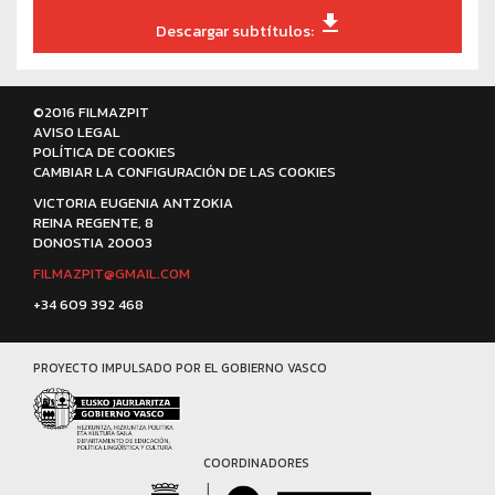
file_download
Descargar subtítulos:
©2016 FILMAZPIT
AVISO LEGAL
POLÍTICA DE COOKIES
CAMBIAR LA CONFIGURACIÓN DE LAS COOKIES
VICTORIA EUGENIA ANTZOKIA
REINA REGENTE, 8
DONOSTIA 20003
FILMAZPIT@GMAIL.COM
+34 609 392 468
PROYECTO IMPULSADO POR EL GOBIERNO VASCO
COORDINADORES