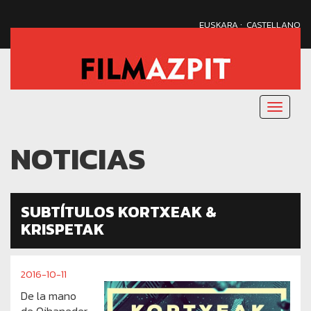
·
EUSKARA
CASTELLANO
Menu
nagusi
NOTICIAS
SUBTÍTULOS KORTXEAK &
KRISPETAK
2016-10-11
De la mano