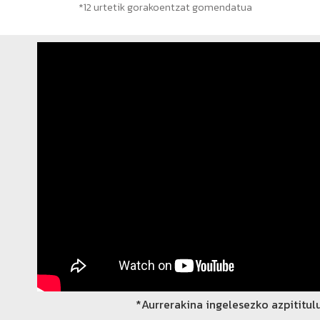
*12 urtetik gorakoentzat gomendatua
*Aurrerakina ingelesezko azpititul