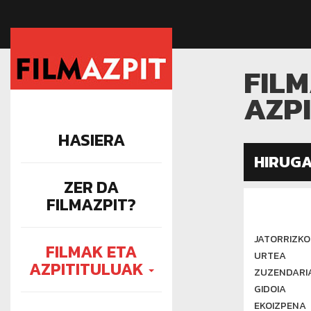
FIL
AZP
HASIERA
HIRUG
ZER DA
FILMAZPIT?
JATORRIZKO
FILMAK ETA
URTEA
AZPITITULUAK
ZUZENDARIA
GIDOIA
EKOIZPENA