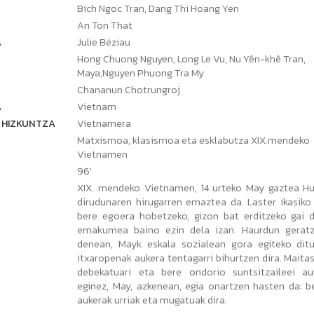
Bich Ngoc Tran, Dang Thi Hoang Yen
An Ton That
A
Julie Béziau
Hong Chuong Nguyen, Long Le Vu, Nu Yên-khê Tran,
Maya,Nguyen Phuong Tra My
Chananun Chotrungroj
A
Vietnam
 HIZKUNTZA
Vietnamera
Matxismoa, klasismoa eta esklabutza XIX.mendeko
Vietnamen
96'
XIX. mendeko Vietnamen, 14 urteko May gaztea H
dirudunaren hirugarren emaztea da. Laster ikasiko
bere egoera hobetzeko, gizon bat erditzeko gai 
emakumea baino ezin dela izan. Haurdun gerat
denean, Mayk eskala sozialean gora egiteko dit
itxaropenak aukera tentagarri bihurtzen dira. Maita
debekatuari eta bere ondorio suntsitzaileei au
eginez, May, azkenean, egia onartzen hasten da: b
aukerak urriak eta mugatuak dira.