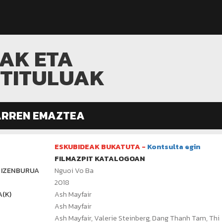
MAK ETA
ITITULUAK
ARREN EMAZTEA
ESKUBIDEAK BUKATUTA -
Kontsulta egin
FILMAZPIT KATALOGOAN
 IZENBURUA
Nguoi Vo Ba
2018
(K)
Ash Mayfair
Ash Mayfair
Ash Mayfair, Valerie Steinberg, Dang Thanh Tam, Thi