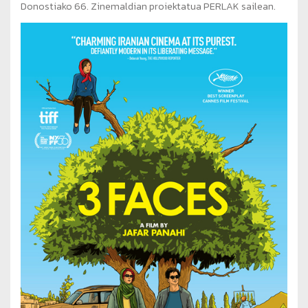
Donostiako 66. Zinemaldian proiektatua PERLAK sailean.