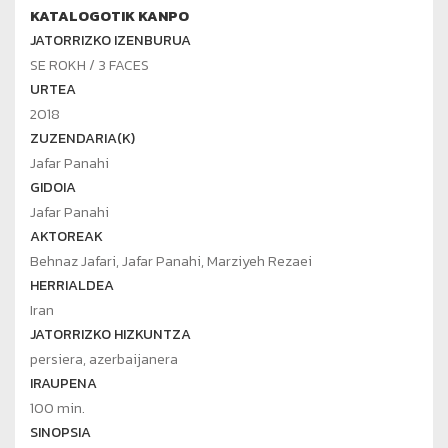
KATALOGOTIK KANPO
JATORRIZKO IZENBURUA
SE ROKH / 3 FACES
URTEA
2018
ZUZENDARIA(K)
Jafar Panahi
GIDOIA
Jafar Panahi
AKTOREAK
Behnaz Jafari, Jafar Panahi, Marziyeh Rezaei
HERRIALDEA
Iran
JATORRIZKO HIZKUNTZA
persiera, azerbaijanera
IRAUPENA
100 min.
SINOPSIA