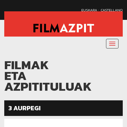
·
EUSKARA
CASTELLANO
Menu
nagusi
FILMAK
ETA
AZPITITULUAK
3 AURPEGI