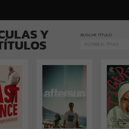
ÍCULAS Y
BUSCAR TÍTULO:
TÍTULOS
T DANCE
AF­TER­SUN
TI­GER 
N: Delphine
DIRECCIÓN: Charlotte
DIRECCI
Lehericey
Wells
uiza (2022)
ORIGEN: Reino Unido
ORIG
(2022)
Años después de las
En u
 historia de
últimas vacaciones
comunid
un jubilado
que pasó con su
Malas
75 años que
padre, Sophie
Zaffan, de
construir su
rememora la figura de
la p
s la pérdida
su progenitor, un
grupo d
ntina de su
hombre amoroso e
llegar a 
u familia no
idealista. En el
Un