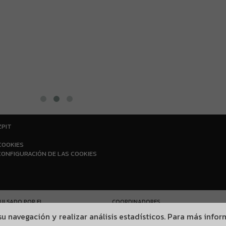
más peliagudo
gas de pizarra
de los direct
nos cuenta las
+ Seguir leye
ZPIT
COOKIES
CONFIGURACIÓN DE LAS COOKIES
ULSADO POR EL
COORDINADORES
SCO
r su navegación y realizar análisis estadísticos. Para más inf