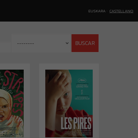
·
EUSKARA
CASTELLANO
BUSCAR
STRI­PES
LOS PEO­RES
ÓN: Amanda
DIRECCIÓN: Lise
Nell Eu
Akoka, Romane
Gueret
EN: Malasia
(2023)
ORIGEN: Francia
(2022)
na pequeña
ad rural de
Un rodaje va a
ia, la joven
empezar en la
 12 años, es
barriada Picasso, en
rimera de su
Boulogne-Sur-Mer, al
e amigas en
norte de Francia.
la pubertad.
Durante el casting,
 hecho que
cuatro adolescentes