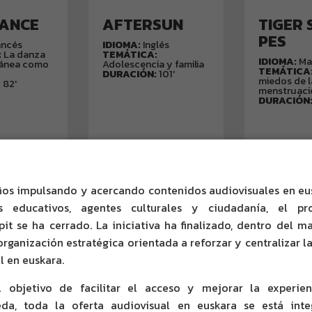
pone fácil y
presente, Sophie trata
generará
trata de
de hacer encajar
sus com
DANCE
AF­TER­SUN
TI­GER 
gerle con...
aquel...
PES
label
label
ancés
IDIOMA:
Inglés
Ver más
Ver más
:
La danza
TEMÁTICA:
IDIOMA:
Ma
ánea como
Adolescencia y familia
TEMÁTICA
DURACIÓN:
101'
miedos de l
:
82'
menstruaci
DURACIÓN
UBTÍTULOS:
SUBTÍTULOS:
S
file_download
file_download
scargar
Descargar
De
ños impulsando y acercando contenidos audiovisuales en eu
os educativos, agentes culturales y ciudadanía, el pr
VER MÁS
pit se ha cerrado. La iniciativa ha finalizado, dentro del m
organización estratégica orientada a reforzar y centralizar la
l en euskara.
 objetivo de facilitar el acceso y mejorar la experie
da, toda la oferta audiovisual en euskara se está int