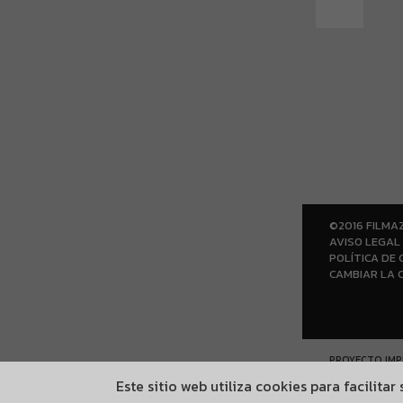
©2016 FILMA
AVISO LEGAL
POLÍTICA DE 
CAMBIAR LA 
PROYECTO IMP
GOBIERNO VA
Este sitio web utiliza cookies para facilita