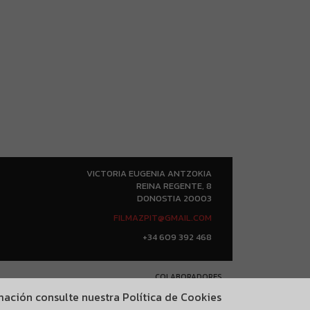
 debate acerca de la explotación del
, y por otro lado el falso documental
ores Jemaine Clement y Taika Waititi
 vicisitudes
ndo
VICTORIA EUGENIA ANTZOKIA
REINA REGENTE, 8
DONOSTIA 20003
FILMAZPIT@GMAIL.COM
+34 609 392 468
COLABORADORES
ormación consulte nuestra
Política de Cookies