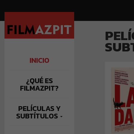
PEL
SUB
INICIO
LAS
¿QUÉ ES
DIRECCIÓ
FILMAZPIT?
ORIGEN: S
Cuenta la
PELÍCULAS Y
Germain, 
de 
SUBTÍTULOS
intenta re
vida tra
repe
esposa. S