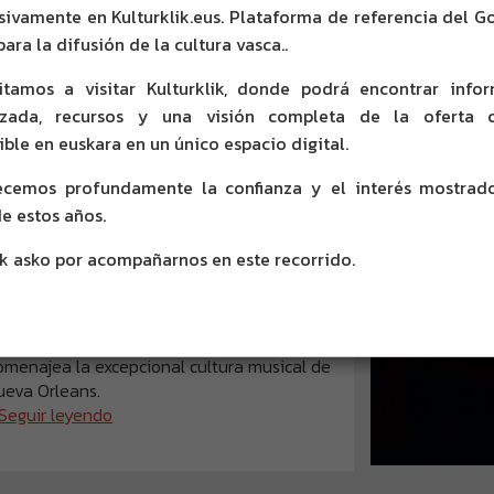
sivamente en Kulturklik.eus. Plataforma de referencia del G
ara la difusión de la cultura vasca..
ÚLTIMAS
itamos a visitar Kulturklik, donde podrá encontrar info
izada, recursos y una visión completa de la oferta c
ible en euskara en un único espacio digital.
cemos profundamente la confianza y el interés mostrad
de estos años.
CUMENTAL NOLA?,
RA INCORPORACIÓN AL
ik asko por acompañarnos en este recorrido.
ZULATU, 
OGO FILMAZPIT EN 2016
BABY DRI
05
DUGUNA 
ntal NOLA? (2015), de Fermin Muguruza,
SHADOWS
 la excepcional cultura musical de
CATÁLOG
leans.
leyendo
2015-12-04
Para redondea
películas dire
documental de