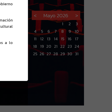
obierno
 NOTAS
<
Mayo 2026
>
rmación
1
2
3
ultural
4
5
6
7
8
9
10
11
12
13
14
15
16
17
os a lo
18
19
20
21
22
23
24
25
26
27
28
29
30
31
LAGUN, ZULATU! (DRILL
LL) E ITZALETAN EGITEN
(WHAT WE DO IN THE
) SE INCORPORAN AL
O DE FILMAZPIT
r el 2015 Filmazpit extrae dos
ctamente de la tierra. Por un lado, el
 Lech Kowalski aborda el cada vez