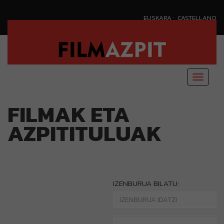
·
EUSKARA
CASTELLANO
Menu
nagusi
FILMAK ETA
AZPITITULUAK
IZENBURUA BILATU: