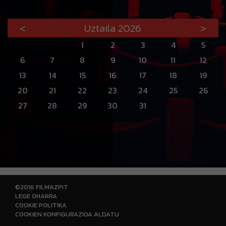
<
Uztaila 2026
>
1
2
3
4
5
6
7
8
9
10
11
12
13
14
15
16
17
18
19
20
21
22
23
24
25
26
27
28
29
30
31
©2016 FILMAZPIT
LEGE OHARRA
COOKIE POLITIKA
COOKIEN KONFIGURAZIOA ALDATU