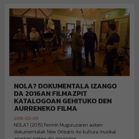
NOLA? DOKUMENTALA IZANGO
DA 2016AN FILMAZPIT
KATALOGOAN GEHITUKO DEN
AURRENEKO FILMA
2016-02-05
NOLA? (2015) Fermin Muguruzaren azken
dokumentalak New Orleans-ko kultura musikal
apartari egiten dio gorazarre.