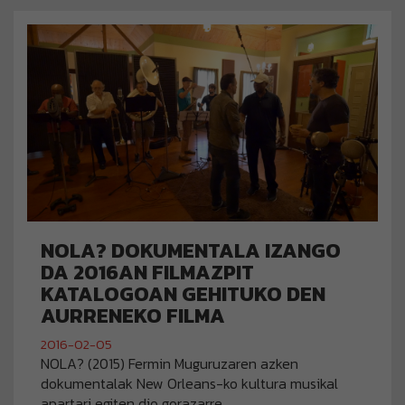
NOLA? DOKUMENTALA IZANGO
DA 2016AN FILMAZPIT
KATALOGOAN GEHITUKO DEN
AURRENEKO FILMA
2016-02-05
NOLA? (2015) Fermin Muguruzaren azken
dokumentalak New Orleans-ko kultura musikal
apartari egiten dio gorazarre.