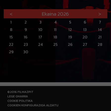
<
Ekaina 2026
>
1
2
3
4
5
6
7
8
9
10
11
12
13
14
15
16
17
18
19
20
21
22
23
24
25
26
27
28
29
30
©2016 FILMAZPIT
LEGE OHARRA
COOKIE POLITIKA
COOKIEN KONFIGURAZIOA ALDATU