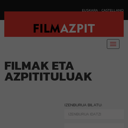
·
EUSKARA
CASTELLANO
Menu
nagusi
FILMAK ETA
AZPITITULUAK
IZENBURUA BILATU: